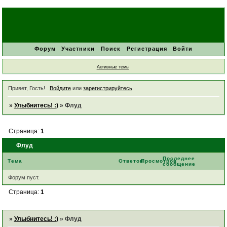
Форум
Участники
Поиск
Регистрация
Войти
Активные темы
Привет, Гость!
Войдите
или
зарегистрируйтесь
.
»
Улыбнитесь! :)
»
Флуд
Страница:
1
Флуд
Последнее
Тема
Ответов
Просмотров
сообщение
Форум пуст.
Страница:
1
»
Улыбнитесь! :)
»
Флуд